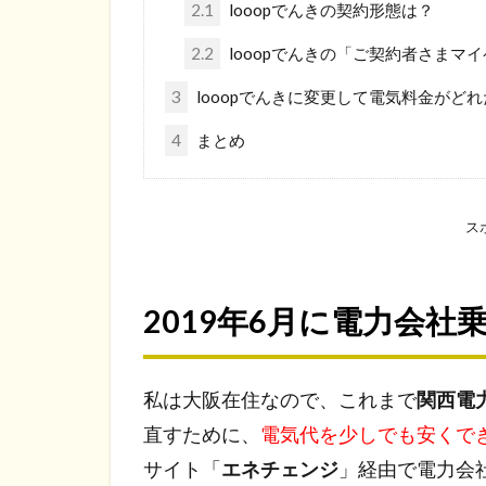
2.1
looopでんきの契約形態は？
2.2
looopでんきの「ご契約者さまマ
3
looopでんきに変更して電気料金がど
4
まとめ
ス
2019年6月に電力会社
私は大阪在住なので、これまで
関西電
直すために、
電気代を少しでも安くで
サイト「
エネチェンジ
」経由で電力会