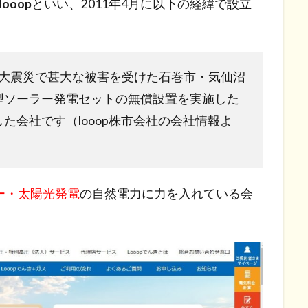
ooop
といい、2011年4月に以下の経緯で設立
。
東日本大震災で甚大な被害を受けた石巻市・気仙沼
型ソーラー発電セットの無償設置を実施した
た会社です（looop株市会社の会社情報よ
ー・太陽光発電
の自然電力に力を入れている会