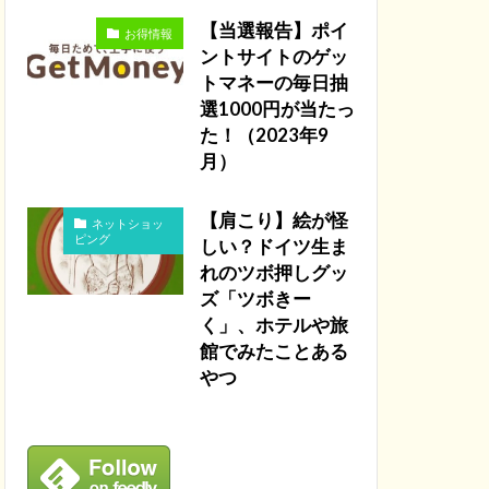
【当選報告】ポイ
お得情報
ントサイトのゲッ
トマネーの毎日抽
選1000円が当たっ
た！（2023年9
月）
【肩こり】絵が怪
ネットショッ
ピング
しい？ドイツ生ま
れのツボ押しグッ
ズ「ツボきー
く」、ホテルや旅
館でみたことある
やつ