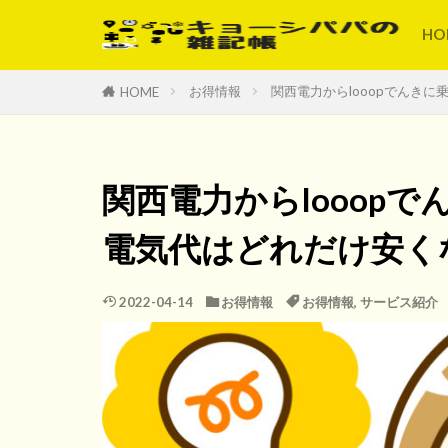
HO
お得情報
関西電力からlooopでんき
HOME
関西電力からlooop
電気代はどれだけ安く
2022-04-14
お得情報
お得情報
,
サービス紹介