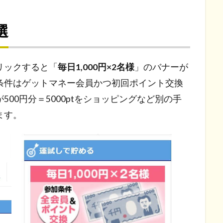
選
リックすると「
毎日1,000円×2名様
」のバナーが
条件はゲットマネー会員かつ初回ポイント交換
00円分＝5000ptをショッピングなど別の手
ます。