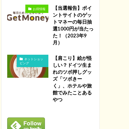
【当選報告】ポイ
お得情報
ントサイトのゲッ
トマネーの毎日抽
選1000円が当たっ
た！（2023年9
月）
【肩こり】絵が怪
ネットショッ
ピング
しい？ドイツ生ま
れのツボ押しグッ
ズ「ツボきー
く」、ホテルや旅
館でみたことある
やつ