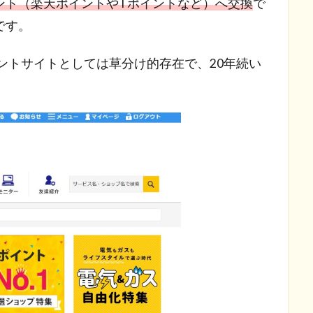
ント（楽天ポイントやTポイントなど）へ交換
で
です。
イントサイトとしては草分け的存在で、20年続い