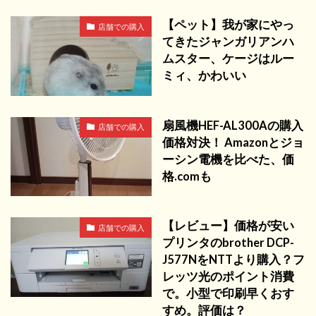
【ペット】我が家にやっ
店舗での購入
てきたジャンガリアンハ
ムスター、ケージはルー
ミィ、かわいい
扇風機HEF-AL300Aの購入
店舗での購入
価格対決！ Amazonとジョ
ーシン電機を比べた、価
格.comも
【レビュー】価格が安い
店舗での購入
プリンタのbrother DCP-
J577NをNTTより購入？フ
レッツ光のポイント消費
で。小型で印刷早くおす
すめ。評価は？