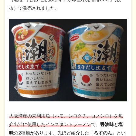
抜）で発売されました。
大阪湾産の未利用魚（ハモ、シロクチ、コノシロ）を魚
介出汁に使用したインスタントラーメン
で、
醤油味
と
塩
味
の2種類があります。先ほど紹介した「
ろすのん
」とい