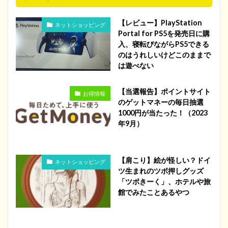
【レビュー】PlayStation
ネットショッピング
Portal for PS5を発売日に購
入、寝転びながらPS5できる
のはうれしいけどこのままで
は遊べない
【当選報告】ポイントサイト
お得情報
のゲットマネーの毎日抽選
1000円が当たった！（2023
年9月）
【肩こり】絵が怪しい？ドイ
ネットショッピング
ツ生まれのツボ押しグッズ
「ツボきーく」、ホテルや旅
館でみたことあるやつ