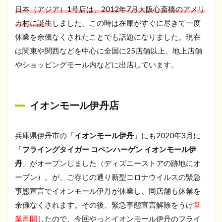
日本（アジア）1号店は、2012年7月大阪心斎橋のアメリ
カ村に誕生
しました。この時は在庫がすぐに尽きて一度
休業を余儀なくされたことでも話題になりました。現在
は関東や関西などを中心に全国に25店舗以上、地上店舗
やショッピングモール内などに出店しています。
イオンモール伊丹店
兵庫県伊丹市の「
イオンモール伊丹
」にも2020年3月に
「
フライングタイガー コペンハーゲン イオンモール伊
丹
」がオープンしました（ディズニーストアの跡地にオ
ープン）。が、ご存じの通り新型コロナウイルスの緊急
事態宣言でイオンモール伊丹が休業し、同店舗も休業を
余儀なくされます。その後、緊急事態宣言解除をうけ
営
業再開
したので、今回やっとイオンモール伊丹のフライ