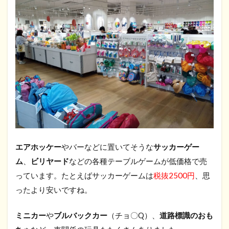
エアホッケー
やバーなどに置いてそうな
サッカーゲー
ム
、
ビリヤード
などの各種テーブルゲームが低価格で売
っています。たとえばサッカーゲームは
税抜2500円
、思
ったより安いですね。
ミニカー
や
ブルバックカー
（チョ〇Q）、
道路標識のおも