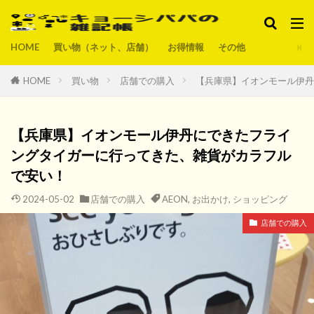
HOME
買い物（ネット、店舗）
お得情報
その他
HOME
買い物
店舗での購入
【兵庫県】イオンモール伊丹
【兵庫県】イオンモール伊丹にできたフライ
ングタイガーに行ってきた、雑貨がカラフル
で安い！
2024-05-02
店舗での購入
AEON
,
お出かけ
,
ショッピング
店舗での購入