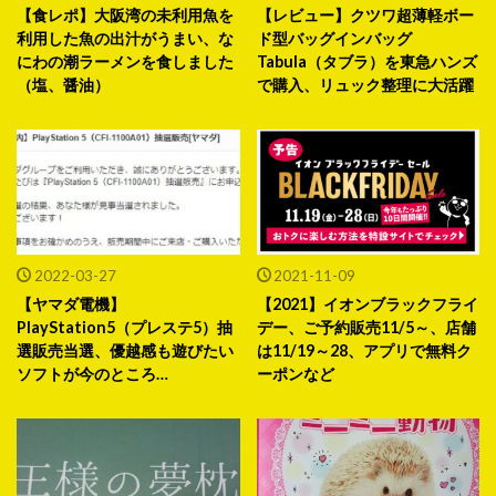
【食レポ】大阪湾の未利用魚を
【レビュー】クツワ超薄軽ボー
利用した魚の出汁がうまい、な
ド型バッグインバッグ
にわの潮ラーメンを食しました
Tabula（タブラ）を東急ハンズ
（塩、醤油）
で購入、リュック整理に大活躍
2022-03-27
2021-11-09
【ヤマダ電機】
【2021】イオンブラックフライ
PlayStation5（プレステ5）抽
デー、ご予約販売11/5～、店舗
選販売当選、優越感も遊びたい
は11/19～28、アプリで無料ク
ソフトが今のところ…
ーポンなど