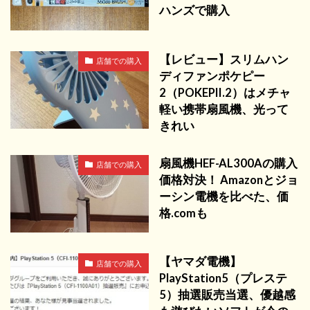
ハンズで購入
【レビュー】スリムハン
店舗での購入
ディファンポケピー
2（POKEPII.2）はメチャ
軽い携帯扇風機、光って
きれい
扇風機HEF-AL300Aの購入
店舗での購入
価格対決！ Amazonとジョ
ーシン電機を比べた、価
格.comも
【ヤマダ電機】
店舗での購入
PlayStation5（プレステ
5）抽選販売当選、優越感