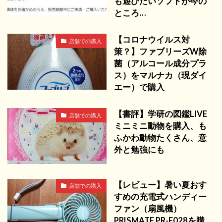
も遊びたいソフトが今の
ところ…
【コロナウイルス対
店舗での購入
策？】ファブリーズW除
菌（アルコール成分プラ
ス）をマルナカ（現ダイ
エー）で購入
【書評】学研の図鑑LIVE
店舗での購入
ミニミニ動物を購入、も
ふかわ動物たくさん、意
外と勉強にも
【レビュー】暑い夏おす
店舗での購入
すめの充電式ハンディー
ファン（扇風機）
PRISMATE PR-F028を購