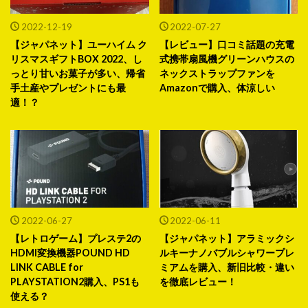
2022-12-19
2022-07-27
【ジャパネット】ユーハイム ク
【レビュー】口コミ話題の充電
リスマスギフトBOX 2022、し
式携帯扇風機グリーンハウスの
っとり甘いお菓子が多い、帰省
ネックストラップファンを
手土産やプレゼントにも最
Amazonで購入、体涼しい
適！？
2022-06-27
2022-06-11
【レトロゲーム】プレステ2の
【ジャパネット】アラミックシ
HDMI変換機器POUND HD
ルキーナノバブルシャワープレ
LINK CABLE for
ミアムを購入、新旧比較・違い
PLAYSTATION2購入、PS1も
を徹底レビュー！
使える？