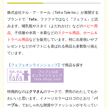
株式会社テル・ア・テール（Tell a Tale Inc.）が展開する
ブランドで「
fafa
」ファファではなく『フェフェ』と読
みます。哺乳瓶やスタイ（よだれかけ）などの
ベビー用
品
、子供服や水筒・水着などの
スクール用品
、
ホーム＆
トラベル用品
などを販売しています。特に出産祝いやプ
レゼントなどのギフトにも喜ばれる商品も多数取り揃え
ています。
【フェフェオンラインショップ】
で商品を探す
特徴的なのは
クマさん
のマークで、男性のわたしでもか
わいいと思います。イメージカラーはロゴのとおり「
パ
ープル
」でおしゃれな雑貨やファッションがそろってい