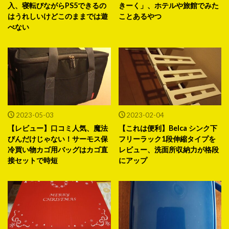
入、寝転びながらPS5できるの
きーく」、ホテルや旅館でみた
はうれしいけどこのままでは遊
ことあるやつ
べない
2023-05-03
2023-02-04
【レビュー】口コミ人気、魔法
【これは便利】Belca シンク下
びんだけじゃない！サーモス保
フリーラック1段伸縮タイプを
冷買い物カゴ用バッグはカゴ直
レビュー、洗面所収納力が格段
接セットで時短
にアップ