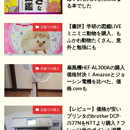
る本でした
【書評】学研の図鑑LIVE
店舗での購入
ミニミニ動物を購入、も
ふかわ動物たくさん、意
外と勉強にも
扇風機HEF-AL300Aの購入
店舗での購入
価格対決！ Amazonとジョ
ーシン電機を比べた、価
格.comも
【レビュー】価格が安い
店舗での購入
プリンタのbrother DCP-
J577NをNTTより購入？フ
レッツ光のポイント消費