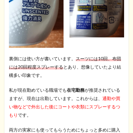
裏側には使い方が書いています。
スーツには10回、布団
には20回程度スプレーする
とあり、想像していたより結
構多い印象です。
私が現在勤めている職場でも
在宅勤務
が推奨されている
ますが、現在は出勤しています。これからは、
通勤や買
い物などで外出した後にコートや衣類にスプレーするつ
もり
です。
両方の実家にも使ってもらうためにちょっと多めに購入