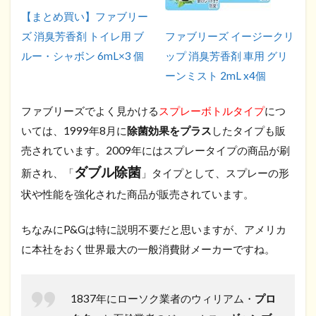
【まとめ買い】ファブリー
ズ 消臭芳香剤 トイレ用 ブ
ファブリーズ イージークリ
ルー・シャボン 6mL×3 個
ップ 消臭芳香剤 車用 グリ
ーンミスト 2mL x4個
ファブリーズでよく見かける
スプレーボトルタイプ
につ
いては、1999年8月に
除菌効果をプラス
したタイプも販
売されています。2009年にはスプレータイプの商品が刷
ダブル除菌
新され、「
」タイプとして、スプレーの形
状や性能を強化された商品が販売されています。
ちなみにP&Gは特に説明不要だと思いますが、アメリカ
に本社をおく世界最大の一般消費財メーカーですね。
1837年にローソク業者のウィリアム・
プロ