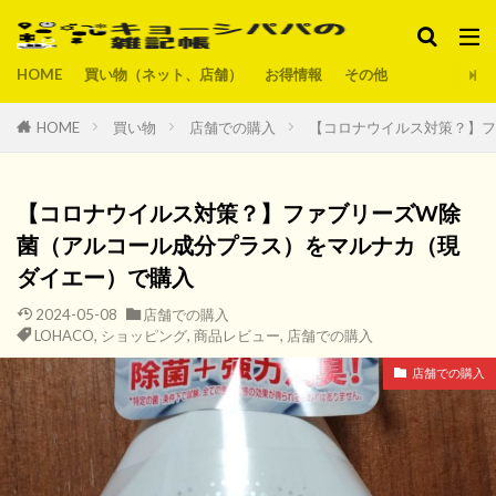
HOME
買い物（ネット、店舗）
お得情報
その他
HOME
買い物
店舗での購入
【コロナウイルス対策？】フ
【コロナウイルス対策？】ファブリーズW除
菌（アルコール成分プラス）をマルナカ（現
ダイエー）で購入
2024-05-08
店舗での購入
LOHACO
,
ショッピング
,
商品レビュー
,
店舗での購入
店舗での購入