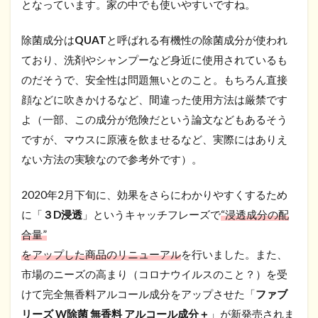
となっています。家の中でも使いやすいですね。
除菌成分は
QUAT
と呼ばれる有機性の除菌成分が使われ
ており、洗剤やシャンプーなど身近に使用されているも
のだそうで、安全性は問題無いとのこと。もちろん直接
顔などに吹きかけるなど、間違った使用方法は厳禁です
よ（一部、この成分が危険だという論文などもあるそう
ですが、マウスに原液を飲ませるなど、実際にはありえ
ない方法の実験なので参考外です）。
2020年2月下旬に、効果をさらにわかりやすくするため
に「
３D浸透
」というキャッチフレーズで
“浸透成分の配
合量”
をアップした商品のリニューアル
を行いました。また、
市場のニーズの高まり（コロナウイルスのこと？）を受
けて完全無香料アルコール成分をアップさせた「
ファブ
リーズ W除菌 無香料 アルコール成分＋
」が新発売されま