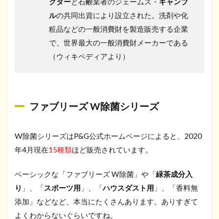
クター
と石鹸業者のジェームス・
ギャンブ
ル
の共同出資により設立された。洗剤や化
粧品などの一般消費財を製造販売する企業
で、世界最大の一般消費財メーカーである
（ウィキペディアより）
ファブリーズ W除菌シリーズ
W除菌シリーズはP&G公式ホームページによると、2020
年4月現在
15種類
ほど販売されています。
ベーシックな「ファブリーズ W除菌」や「
緑茶成分入
り
」、「
スポーツ用
」、「
ハウスダスト用
」、「香料無
添加」などなど、本当にたくさんあります。ありすぎて
よくわからないぐらいですね。