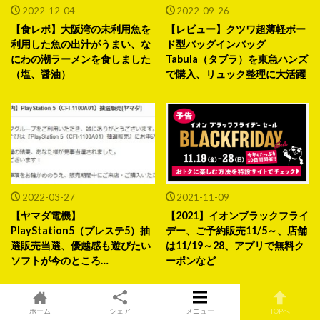
2022-12-04
2022-09-26
【食レポ】大阪湾の未利用魚を
【レビュー】クツワ超薄軽ボー
利用した魚の出汁がうまい、な
ド型バッグインバッグ
にわの潮ラーメンを食しました
Tabula（タブラ）を東急ハンズ
（塩、醤油）
で購入、リュック整理に大活躍
2022-03-27
2021-11-09
【ヤマダ電機】
【2021】イオンブラックフライ
PlayStation5（プレステ5）抽
デー、ご予約販売11/5～、店舗
選販売当選、優越感も遊びたい
は11/19～28、アプリで無料ク
ソフトが今のところ…
ーポンなど
ホーム
シェア
メニュー
TOPへ