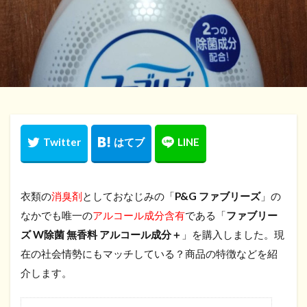
衣類の
消臭剤
としておなじみの「
P&G ファブリーズ
」の
なかでも唯一の
アルコール成分含有
である「
ファブリー
ズ W除菌 無香料 アルコール成分＋
」を購入しました。現
在の社会情勢にもマッチしている？商品の特徴などを紹
介します。