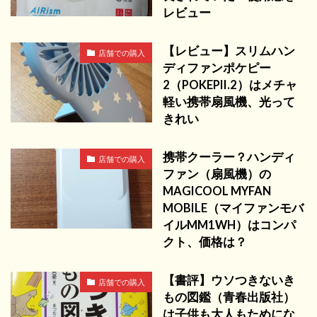
レビュー
【レビュー】スリムハン
店舗での購入
ディファンポケピー
2（POKEPII.2）はメチャ
軽い携帯扇風機、光って
きれい
携帯クーラー？ハンディ
店舗での購入
ファン（扇風機）の
MAGICOOL MYFAN
MOBILE（マイファンモバ
イルMM1WH）はコンパ
クト、価格は？
【書評】ウソつきないき
店舗での購入
もの図鑑（青春出版社）
は子供も大人もためにな