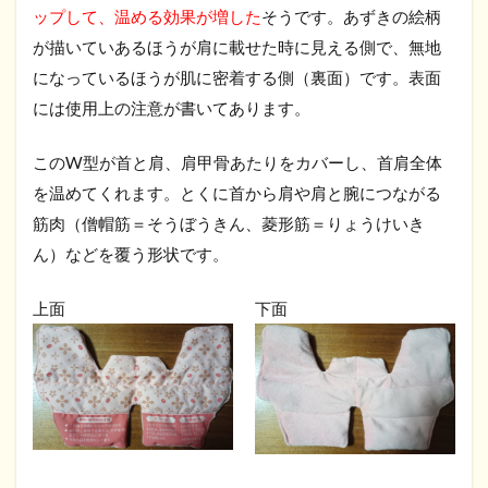
ップして、温める効果が増した
そうです。あずきの絵柄
が描いていあるほうが肩に載せた時に見える側で、無地
になっているほうが肌に密着する側（裏面）です。表面
には使用上の注意が書いてあります。
このW型が首と肩、肩甲骨あたりをカバーし、首肩全体
を温めてくれます。とくに首から肩や肩と腕につながる
筋肉（僧帽筋＝そうぼうきん、菱形筋＝りょうけいき
ん）などを覆う形状です。
上面
下面