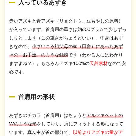
入っているあずき
赤いアズキと青アズキ（リョクトウ、豆もやしの原料）
が入っています。首肩用の重さは約600グラムで少しずっ
しりとします（この重さがちょうどいい）。中身はあず
きなので、
小さいころ祖父母の家（田舎）にあったあず
きの「
お手玉
」のような触感
です（わかる人にはわかり
ますよね？）。もちろんアズキ100%の
天然素材
なので安
心です。
首肩用の形状
あずきのチカラ（首肩用）はちょうど
アルファベットの
Wのような形
をしており、肩にフィットする形になって
います。真ん中が首の部分で、
以前よりアズキの量がア