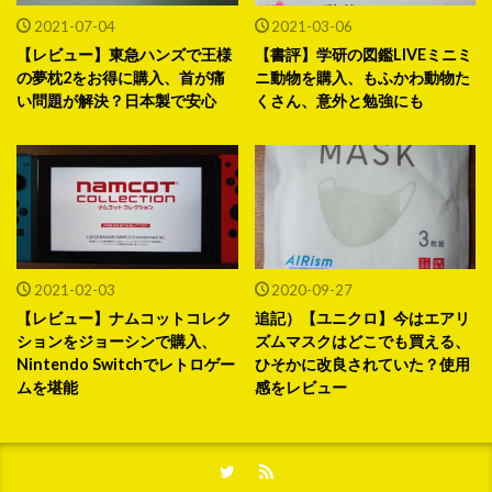
2021-07-04
2021-03-06
【レビュー】東急ハンズで王様
【書評】学研の図鑑LIVEミニミ
の夢枕2をお得に購入、首が痛
ニ動物を購入、もふかわ動物た
い問題が解決？日本製で安心
くさん、意外と勉強にも
2021-02-03
2020-09-27
【レビュー】ナムコットコレク
追記）【ユニクロ】今はエアリ
ションをジョーシンで購入、
ズムマスクはどこでも買える、
Nintendo Switchでレトロゲー
ひそかに改良されていた？使用
ムを堪能
感をレビュー