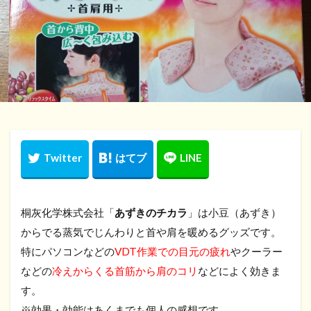
桐灰化学株式会社「
あずきのチカラ
」は小豆（あずき）
からでる蒸気でじんわりと首や肩を暖めるグッズです。
特にパソコンなどの
VDT作業での目元の疲れ
やクーラー
などの
冷えからくる首筋から肩のコリ
などによく効きま
す。
※効果・効能はあくまでも個人の感想です。