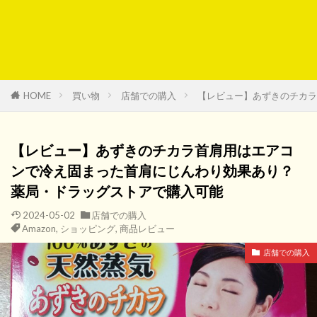
HOME
買い物
店舗での購入
【レビュー】あずきのチカラ
【レビュー】あずきのチカラ首肩用はエアコ
ンで冷え固まった首肩にじんわり効果あり？
薬局・ドラッグストアで購入可能
2024-05-02
店舗での購入
Amazon
,
ショッピング
,
商品レビュー
店舗での購入