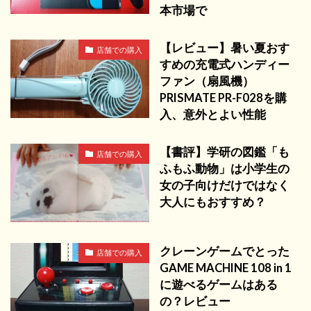
本市場で
【レビュー】暑い夏おす
店舗での購入
すめの充電式ハンディー
ファン（扇風機）
PRISMATE PR-F028を購
入、意外とよい性能
【書評】学研の図鑑「も
店舗での購入
ふもふ動物」は小学生の
女の子向けだけではなく
大人にもおすすめ？
クレーンゲームでとった
店舗での購入
GAME MACHINE 108 in 1
に遊べるゲームはある
の？レビュー