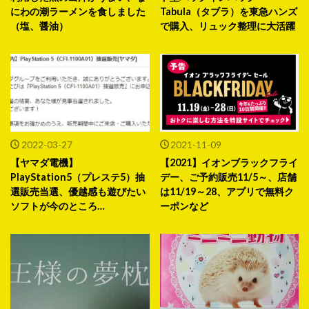
にわの潮ラーメンを食しました
Tabula（タブラ）を東急ハンズ
（塩、醤油）
で購入、リュック整理に大活躍
2022-03-27
2021-11-09
【ヤマダ電機】
【2021】イオンブラックフライ
PlayStation5（プレステ5）抽
デー、ご予約販売11/5～、店舗
選販売当選、優越感も遊びたい
は11/19～28、アプリで無料ク
ソフトが今のところ…
ーポンなど