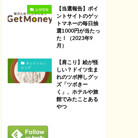
【当選報告】ポイ
お得情報
ントサイトのゲッ
トマネーの毎日抽
選1000円が当たっ
た！（2023年9
月）
【肩こり】絵が怪
ネットショッ
ピング
しい？ドイツ生ま
れのツボ押しグッ
ズ「ツボきー
く」、ホテルや旅
館でみたことある
やつ