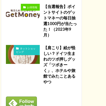
【当選報告】ポイ
お得情報
ントサイトのゲッ
トマネーの毎日抽
選1000円が当たっ
た！（2023年9
月）
【肩こり】絵が怪
ネットショッ
ピング
しい？ドイツ生ま
れのツボ押しグッ
ズ「ツボきー
く」、ホテルや旅
館でみたことある
やつ