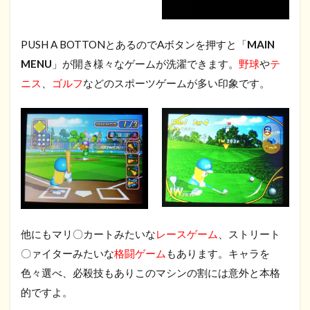
PUSH A BOTTONとあるのでAボタンを押すと「
MAIN
MENU
」が開き様々なゲームが洗濯できます。
野球
や
テ
ニス
、
ゴルフ
などのスポーツゲームが多い印象です。
他にもマリ〇カートみたいな
レースゲーム
、ストリート
〇ァイターみたいな
格闘ゲーム
もあります。キャラを
色々選べ、必殺技もありこのマシンの割には意外と本格
的ですよ。