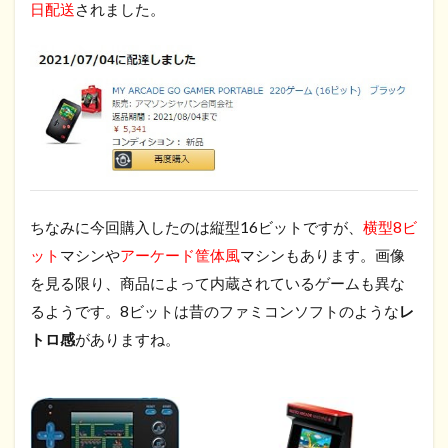
日配送
されました。
ちなみに今回購入したのは縦型16ビットですが、
横型8ビ
ット
マシンや
アーケード筐体風
マシンもあります。画像
を見る限り、商品によって内蔵されているゲームも異な
るようです。8ビットは昔のファミコンソフトのような
レ
トロ感
がありますね。