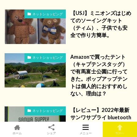
【USJ】ミニオンズはじめ
ネットショッピング
てのソーイングキット
（ティム）、子供でも安
全で作り方簡単。
Amazonで買ったテント
ネットショッピング
（キャプテンスタッグ）
で有馬富士公園に行って
きた。ポップアップテン
トは個人的におすすめし
ない、理由は？
【レビュー】2022年最新
ネットショッピング
サンワサプライ bluetooth
静音マウス 400-
MABT183GMを購入
ホーム
シェア
メニュー
TOPへ