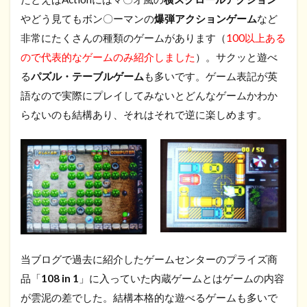
やどう見てもボン〇ーマンの
爆弾アクションゲーム
など
非常にたくさんの種類のゲームがあります（
100以上ある
ので代表的なゲームのみ紹介しました
）。サクッと遊べ
る
パズル・テーブルゲーム
も多いです。ゲーム表記が英
語なので実際にプレイしてみないとどんなゲームかわか
らないのも結構あり、それはそれで逆に楽しめます。
当ブログで過去に紹介したゲームセンターのプライズ商
品「
108 in 1
」に入っていた内蔵ゲームとはゲームの内容
が雲泥の差でした。結構本格的な遊べるゲームも多いで