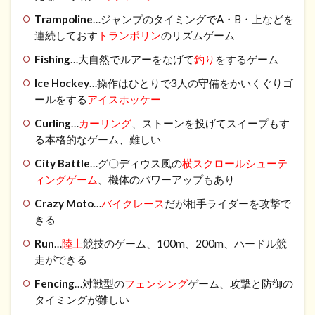
Trampoline
…ジャンプのタイミングでA・B・上などを
連続しておす
トランポリン
のリズムゲーム
Fishing
…大自然でルアーをなげて
釣り
をするゲーム
Ice Hockey
…操作はひとりで3人の守備をかいくぐりゴ
ールをする
アイスホッケー
Curling
…
カーリング
、ストーンを投げてスイープもす
る本格的なゲーム、難しい
City Battle
…グ〇ディウス風の
横スクロールシューテ
ィングゲーム
、機体のパワーアップもあり
Crazy Moto
…
バイクレース
だが相手ライダーを攻撃で
きる
Run
…
陸上
競技のゲーム、100m、200m、ハードル競
走ができる
Fencing
…対戦型の
フェンシング
ゲーム、攻撃と防御の
タイミングが難しい