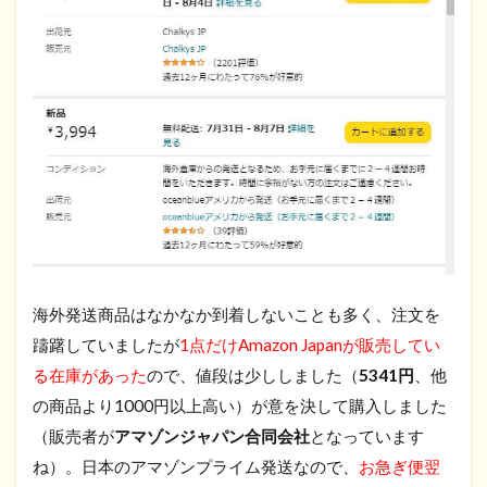
海外発送商品はなかなか到着しないことも多く、注文を
躊躇していましたが
1点だけAmazon Japanが販売してい
る在庫があった
ので、値段は少ししました（
5341円
、他
の商品より1000円以上高い）が意を決して購入しました
（販売者が
アマゾンジャパン合同会社
となっています
ね）。日本のアマゾンプライム発送なので、
お急ぎ便翌