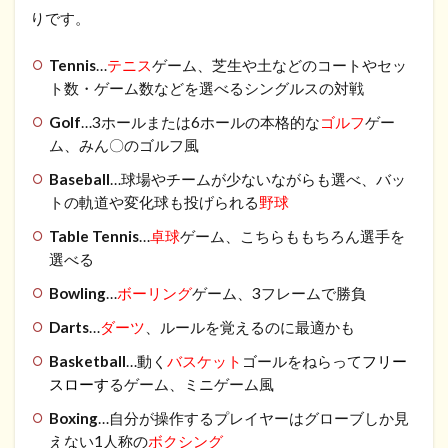
りです。
Tennis
…
テニス
ゲーム、芝生や土などのコートやセッ
ト数・ゲーム数などを選べるシングルスの対戦
Golf
…3ホールまたは6ホールの本格的な
ゴルフ
ゲー
ム、みん〇のゴルフ風
Baseball
…球場やチームが少ないながらも選べ、バッ
トの軌道や変化球も投げられる
野球
Table Tennis
…
卓球
ゲーム、こちらももちろん選手を
選べる
Bowling
…
ボーリング
ゲーム、3フレームで勝負
Darts
…
ダーツ
、ルールを覚えるのに最適かも
Basketball
…動く
バスケット
ゴールをねらって
フリー
スローす
るゲーム、ミニゲーム風
Boxing
…自分が操作するプレイヤーはグローブしか見
えない1人称の
ボクシング