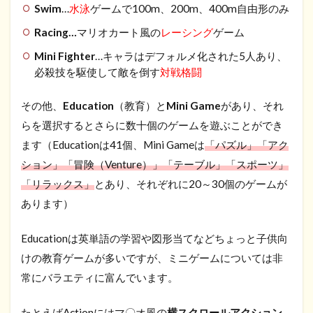
Swim
…
水泳
ゲームで100m、200m、400m自由形のみ
Racing…
マリオカート風の
レーシング
ゲーム
Mini Fighter
…キャラはデフォルメ化された5人あり、
必殺技を駆使して敵を倒す
対戦格闘
その他、
Education
（教育）と
Mini Game
があり、それ
らを選択するとさらに数十個のゲームを遊ぶことができ
ます（Educationは41個、Mini Gameは
「パズル」「アク
ション」「冒険（Venture）」「テーブル」「スポーツ」
「リラックス」
とあり、それぞれに20～30個のゲームが
あります）
Educationは英単語の学習や図形当てなどちょっと子供向
けの教育ゲームが多いですが、ミニゲームについては非
常にバラエティに富んでいます。
たとえばActionにはマ〇オ風の
横スクロールアクション