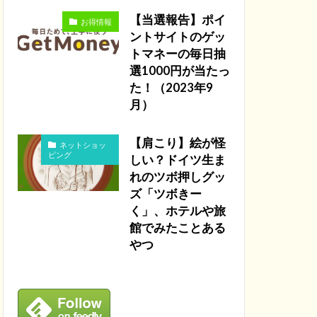
【当選報告】ポイ
お得情報
ントサイトのゲッ
トマネーの毎日抽
選1000円が当たっ
た！（2023年9
月）
【肩こり】絵が怪
ネットショッ
ピング
しい？ドイツ生ま
れのツボ押しグッ
ズ「ツボきー
く」、ホテルや旅
館でみたことある
やつ