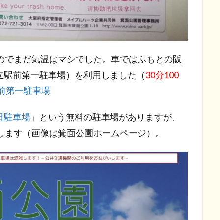
たのでまだ気温はマシでした。車ではふもとの阪
立駅前第一駐車場）を利用しました（
30分100
前第一駐車場
日駐車場
」という無料の駐車場がありますが、
雑します（画像は箕面公園ホームページ）。