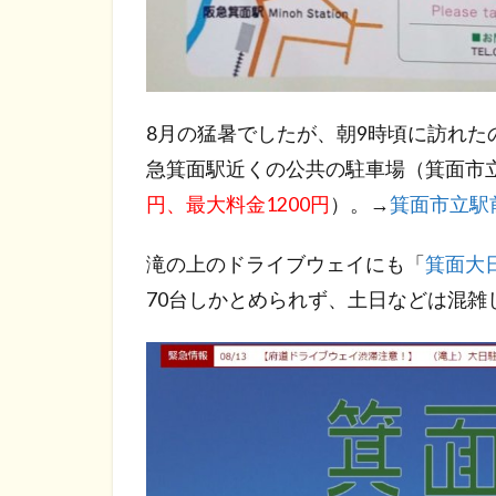
8月の猛暑でしたが、朝9時頃に訪れ
急箕面駅近くの公共の駐車場（箕面市
円、最大料金1200円
）。→
箕面市立駅
滝の上のドライブウェイにも「
箕面大
70台しかとめられず、土日などは混